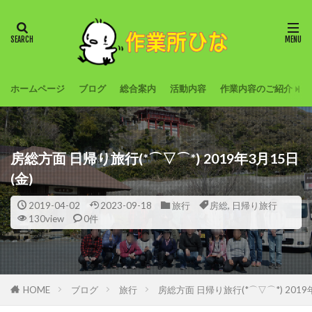
ホームページ
ブログ
総合案内
活動内容
作業内容のご紹介
房総方面 日帰り旅行(*⌒▽⌒*) 2019年3月15日
(金)
2019-04-02
2023-09-18
旅行
房総
,
日帰り旅行
130view
0件
HOME
ブログ
旅行
房総方面 日帰り旅行(*⌒▽⌒*) 2019