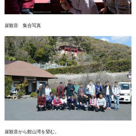
崖観音 集合写真
崖観音から館山湾を望む。