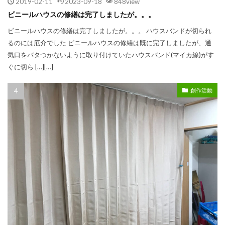
2019-02-11
2023-09-18
848view
ビニールハウスの修繕は完了しましたが。。。
ビニールハウスの修繕は完了しましたが。。。 ハウスバンドが切られ
るのには厄介でした ビニールハウスの修繕は既に完了しましたが、通
気口をバタつかないように取り付けていたハウスバンド(マイカ線)がす
ぐに切ら […][…]
創作活動