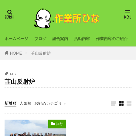
ホームページ
ブログ
総合案内
活動内容
作業内容のご紹介
HOME
韮山反射炉
TAG
韮山反射炉
新着順
人気順
お勧めカテゴリ
旅行
農作業
創作活動
外出プログラム
旅行