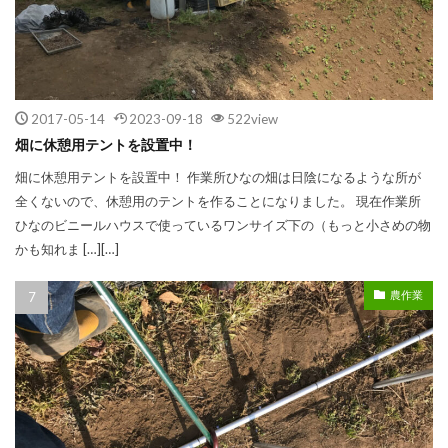
2017-05-14
2023-09-18
522view
畑に休憩用テントを設置中！
畑に休憩用テントを設置中！ 作業所ひなの畑は日陰になるような所が
全くないので、休憩用のテントを作ることになりました。 現在作業所
ひなのビニールハウスで使っているワンサイズ下の（もっと小さめの物
かも知れま […][…]
農作業