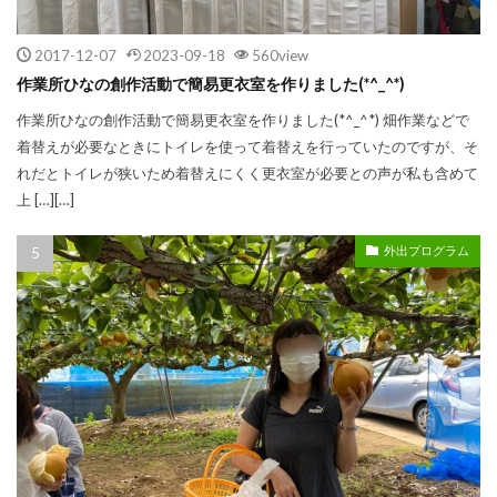
2017-12-07
2023-09-18
560view
作業所ひなの創作活動で簡易更衣室を作りました(*^_^*)
作業所ひなの創作活動で簡易更衣室を作りました(*^_^*) 畑作業などで
着替えが必要なときにトイレを使って着替えを行っていたのですが、そ
れだとトイレが狭いため着替えにくく更衣室が必要との声が私も含めて
上 […][…]
外出プログラム