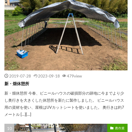
2019-07-28
2023-09-18
479view
新・畑休憩所
新・畑休憩所 今春、ビニールハウスの破損部分の跡地に今までより少
し奥行きを大きくした休憩所を新たに製作しました。 ビニールハウス
用の資材を使い、屋根はUVカットシートを使いました。 奥行きは約7
メートル […][…]
農作業