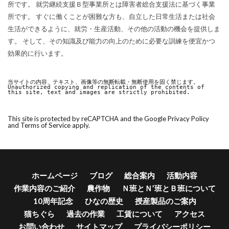
所です。 就労継続支援Ｂ型事業所とは障害者総合支援法に基づく事業
所です。 すぐに働くことが困難な方も、自立した日常生活または社会
生活ができるように、就労・生産活動、その他の活動の機会を提供しま
す。 そして、その知識及び能力の向上のために必要な訓練を便宜かつ
効果的に行います。
当サイトの内容、テキスト、画像等の無断転載・無断使用を固く禁じます。

Unauthorized copying and replication of the contents of 
this site, text and images are strictly prohibited.
This site is protected by reCAPTCHA and the Google
Privacy Policy
and
Terms of Service
apply.
ホームページ
ブログ
総合案内
活動内容
作業内容のご紹介
農作物
Ｎ班とＮ’班とＢ班について
10周年記念
ひなの歴史
授産製品のご案内
猫ちぐら
過去の作業
工賃について
アクセス
お問い合わせ
サイトマップ
プライバシーポリシー