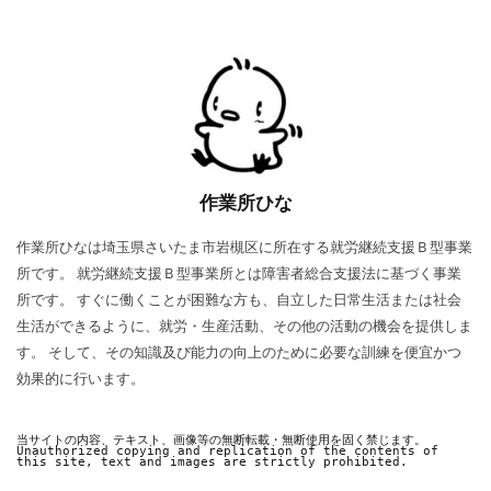
作業所ひな
作業所ひなは埼玉県さいたま市岩槻区に所在する就労継続支援Ｂ型事業
所です。 就労継続支援Ｂ型事業所とは障害者総合支援法に基づく事業
所です。 すぐに働くことが困難な方も、自立した日常生活または社会
生活ができるように、就労・生産活動、その他の活動の機会を提供しま
す。 そして、その知識及び能力の向上のために必要な訓練を便宜かつ
効果的に行います。
当サイトの内容、テキスト、画像等の無断転載・無断使用を固く禁じます。

Unauthorized copying and replication of the contents of 
this site, text and images are strictly prohibited.