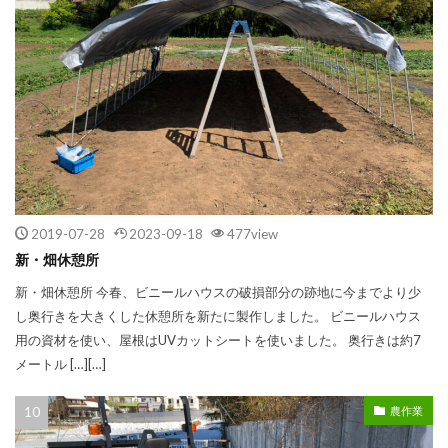
2019-07-28
2023-09-18
477view
新・畑休憩所
新・畑休憩所 今春、ビニールハウスの破損部分の跡地に今までより少
し奥行きを大きくした休憩所を新たに製作しました。 ビニールハウス
用の資材を使い、屋根はUVカットシートを使いました。 奥行きは約7
メートル […][…]
農作業