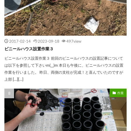
2017-02-14
2023-09-18
497view
ビニールハウス設置作業３
ビニールハウス設置作業３ 前回のビニールハウスの設置記事について
は以下を参照して下さいm(__)m 本日も午後に、ビニールハウスの設置
作業を行いました。 昨日、両側の支柱が完成！と喜んでいたのですが
上部 […][…]
作業