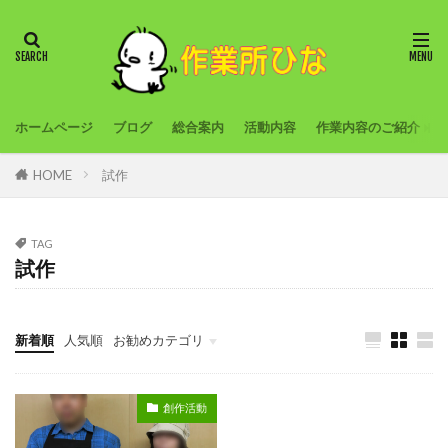
ホームページ
ブログ
総合案内
活動内容
作業内容のご紹介
HOME
試作
TAG
試作
新着順
人気順
お勧めカテゴリ
旅行
農作業
創作活動
外出プログラム
創作活動