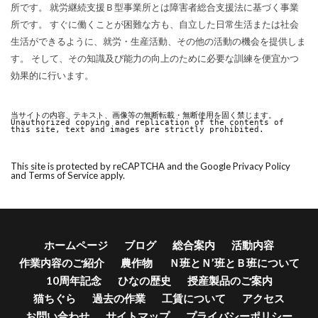
所です。 就労継続支援Ｂ型事業所とは障害者総合支援法に基づく事業
所です。 すぐに働くことが困難な方も、自立した日常生活または社会
生活ができるように、就労・生産活動、その他の活動の機会を提供しま
す。 そして、その知識及び能力の向上のために必要な訓練を便宜かつ
効果的に行います。
当サイトの内容、テキスト、画像等の無断転載・無断使用を固く禁じます。

Unauthorized copying and replication of the contents of 
this site, text and images are strictly prohibited.
This site is protected by reCAPTCHA and the Google
Privacy Policy
and
Terms of Service
apply.
ホームページ
ブログ
総合案内
活動内容
作業内容のご紹介
農作物
Ｎ班とＮ’班とＢ班について
10周年記念
ひなの歴史
授産製品のご案内
猫ちぐら
過去の作業
工賃について
アクセス
お問い合わせ
サイトマップ
プライバシーポリシー