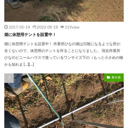
2017-05-14
2023-09-18
519view
畑に休憩用テントを設置中！
畑に休憩用テントを設置中！ 作業所ひなの畑は日陰になるような所が
全くないので、休憩用のテントを作ることになりました。 現在作業所
ひなのビニールハウスで使っているワンサイズ下の（もっと小さめの物
かも知れま […][…]
農作業