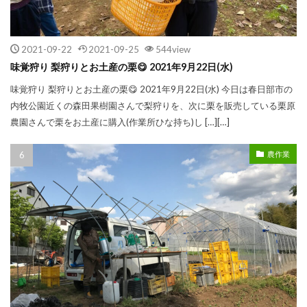
2021-09-22
2021-09-25
544view
味覚狩り 梨狩りとお土産の栗😋 2021年9月22日(水)
味覚狩り 梨狩りとお土産の栗😋 2021年9月22日(水) 今日は春日部市の
内牧公園近くの森田果樹園さんで梨狩りを、次に栗を販売している栗原
農園さんで栗をお土産に購入(作業所ひな持ち)し […][…]
農作業