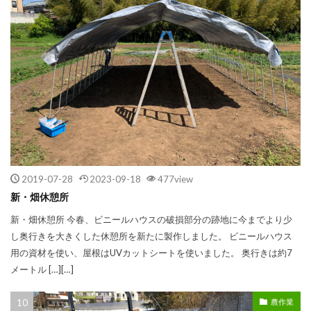
2019-07-28
2023-09-18
477view
新・畑休憩所
新・畑休憩所 今春、ビニールハウスの破損部分の跡地に今までより少
し奥行きを大きくした休憩所を新たに製作しました。 ビニールハウス
用の資材を使い、屋根はUVカットシートを使いました。 奥行きは約7
メートル […][…]
農作業