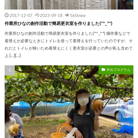
2017-12-07
2023-09-18
560view
作業所ひなの創作活動で簡易更衣室を作りました(*^_^*)
作業所ひなの創作活動で簡易更衣室を作りました(*^_^*) 畑作業などで
着替えが必要なときにトイレを使って着替えを行っていたのですが、そ
れだとトイレが狭いため着替えにくく更衣室が必要との声が私も含めて
上 […][…]
外出プログラム