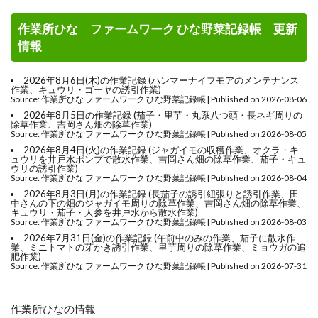
作業所ひな ファームワーク ひな野菜記録帳 更新
情報
2026年8月6日(木)の作業記録 (ハンマーナイフモアのメンテナンス
作業、キュウリ・ゴーヤの誘引作業)
Source: 作業所ひな ファームワーク ひな野菜記録帳
Published on 2026-08-06
2026年8月5日の作業記録 (茄子・里芋・丸系八つ頭・長ネギ周りの
除草作業、吉岡さん畑の除草作業)
Source: 作業所ひな ファームワーク ひな野菜記録帳
Published on 2026-08-05
2026年8月4日(火)の作業記録 (ジャガイモの収穫作業、オクラ・キ
ュウリを井戸水ポンプで散水作業、吉岡さん畑の除草作業、茄子・キュ
ウリの誘引作業)
Source: 作業所ひな ファームワーク ひな野菜記録帳
Published on 2026-08-04
2026年8月3日(月)の作業記録 (長茄子の誘引紐張りと誘引作業、田
中さんの下の畑のジャガイモ周りの除草作業、吉岡さん畑の除草作業、
キュウリ・茄子・人参を井戸水から散水作業)
Source: 作業所ひな ファームワーク ひな野菜記録帳
Published on 2026-08-03
2026年7月31日(金)の作業記録 (午前中のみの作業、茄子に散水作
業、ミニトマトの芽かき誘引作業、里芋周りの除草作業、ミョウガの追
肥作業)
Source: 作業所ひな ファームワーク ひな野菜記録帳
Published on 2026-07-31
作業所ひなの情報