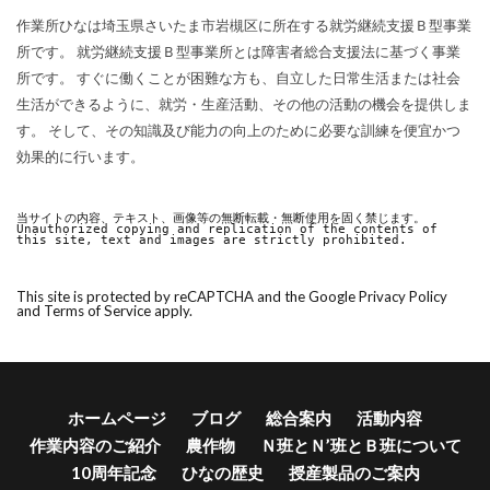
作業所ひなは埼玉県さいたま市岩槻区に所在する就労継続支援Ｂ型事業
所です。 就労継続支援Ｂ型事業所とは障害者総合支援法に基づく事業
所です。 すぐに働くことが困難な方も、自立した日常生活または社会
生活ができるように、就労・生産活動、その他の活動の機会を提供しま
す。 そして、その知識及び能力の向上のために必要な訓練を便宜かつ
効果的に行います。
当サイトの内容、テキスト、画像等の無断転載・無断使用を固く禁じます。

Unauthorized copying and replication of the contents of 
this site, text and images are strictly prohibited.
This site is protected by reCAPTCHA and the Google
Privacy Policy
and
Terms of Service
apply.
ホームページ
ブログ
総合案内
活動内容
作業内容のご紹介
農作物
Ｎ班とＮ’班とＢ班について
10周年記念
ひなの歴史
授産製品のご案内