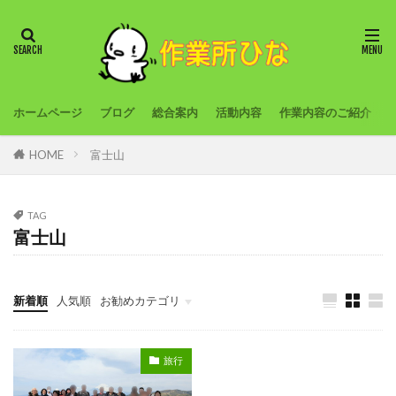
ホームページ
ブログ
総合案内
活動内容
作業内容のご紹介
HOME
富士山
TAG
富士山
新着順
人気順
お勧めカテゴリ
旅行
農作業
創作活動
外出プログラム
旅行