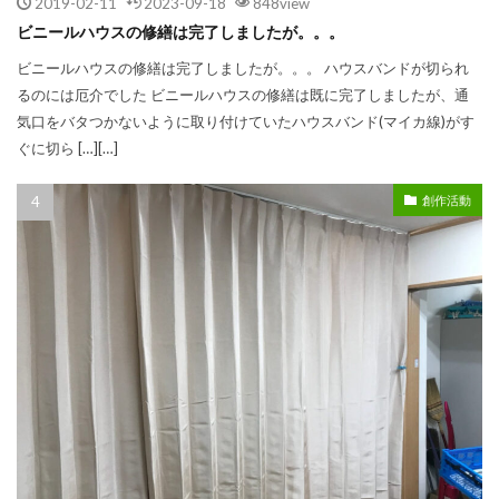
2019-02-11
2023-09-18
848view
ビニールハウスの修繕は完了しましたが。。。
ビニールハウスの修繕は完了しましたが。。。 ハウスバンドが切られ
るのには厄介でした ビニールハウスの修繕は既に完了しましたが、通
気口をバタつかないように取り付けていたハウスバンド(マイカ線)がす
ぐに切ら […][…]
創作活動