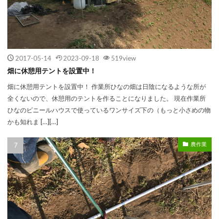
2017-05-14
2023-09-18
519view
畑に休憩用テントを設置中！
畑に休憩用テントを設置中！ 作業所ひなの畑は日陰になるような所が
全くないので、休憩用のテントを作ることになりました。 現在作業所
ひなのビニールハウスで使っているワンサイズ下の（もっと小さめの物
かも知れま […][…]
農作業