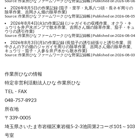
Source: 作業所ひな ファームワーク ひな野菜記録帳
Published on 2026-08-06
2026年8月5日の作業記録 (茄子・里芋・丸系八つ頭・長ネギ周りの
除草作業、吉岡さん畑の除草作業)
Source: 作業所ひな ファームワーク ひな野菜記録帳
Published on 2026-08-05
2026年8月4日(火)の作業記録 (ジャガイモの収穫作業、オクラ・キ
ュウリを井戸水ポンプで散水作業、吉岡さん畑の除草作業、茄子・キュ
ウリの誘引作業)
Source: 作業所ひな ファームワーク ひな野菜記録帳
Published on 2026-08-04
2026年8月3日(月)の作業記録 (長茄子の誘引紐張りと誘引作業、田
中さんの下の畑のジャガイモ周りの除草作業、吉岡さん畑の除草作業、
キュウリ・茄子・人参を井戸水から散水作業)
Source: 作業所ひな ファームワーク ひな野菜記録帳
Published on 2026-08-03
作業所ひなの情報
特定非営利活動法人ひな 作業所ひな
TEL・FAX
048-757-8923
所在地
〒339-0005
埼玉県さいたま市岩槻区東岩槻5-2-3池田第2コーポ101～103
号室