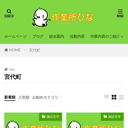
ホームページ
ブログ
総合案内
活動内容
作業内容のご紹介
HOME
宮代町
TAG
宮代町
新着順
人気順
お勧めカテゴリ
旅行
農作業
創作活動
外出プログラム
施設見学
施設見学