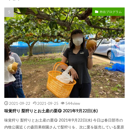
外出プログラム
2021-09-22
2021-09-25
544view
味覚狩り 梨狩りとお土産の栗😋 2021年9月22日(水)
味覚狩り 梨狩りとお土産の栗😋 2021年9月22日(水) 今日は春日部市の
内牧公園近くの森田果樹園さんで梨狩りを、次に栗を販売している栗原