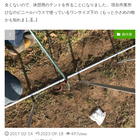
全くないので、休憩用のテントを作ることになりました。 現在作業所
ひなのビニールハウスで使っているワンサイズ下の（もっと小さめの物
かも知れま […][…]
農作業
2017-02-14
2023-09-18
497view