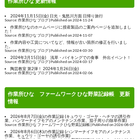
作業所ひな 更新情報
2024年11月15日(金) 日光・鬼怒川方面 日帰り旅行
Source: 作業所ひな ブログ
Published on 2024-11-24
作業所ひなのホームページに授産製品のご案内ページを追加しまし
た！
Source: 作業所ひな ブログ
Published on 2024-11-07
作業内容や工賃についてなど、情報が古い箇所の修正を行いまし
た。
Source: 作業所ひな ブログ
Published on 2024-03-30
2024年3月15日(金) 浅草・バイキングでの食事 外出イベント！
Source: 作業所ひな ブログ
Published on 2024-03-17
陶芸教室 第2弾！ 2024年1月26日(金)
Source: 作業所ひな ブログ
Published on 2024-02-06
作業所ひな ファームワーク ひな野菜記録帳 更新
情報
2026年8月7日(金)の作業記録 (キュウリ・ゴーヤ・ヘチマの誘引作
業、ハンマーナイフモアのメンテナンス作業、茄子周りの除草作業)
Source: 作業所ひな ファームワーク ひな野菜記録帳
Published on 2026-08-07
2026年8月6日(木)の作業記録 (ハンマーナイフモアのメンテナンス
作業、キュウリ・ゴーヤの誘引作業)