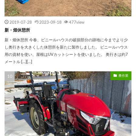
2019-07-28
2023-09-18
477view
新・畑休憩所
新・畑休憩所 今春、ビニールハウスの破損部分の跡地に今までより少
し奥行きを大きくした休憩所を新たに製作しました。 ビニールハウス
用の資材を使い、屋根はUVカットシートを使いました。 奥行きは約7
メートル […][…]
農作業