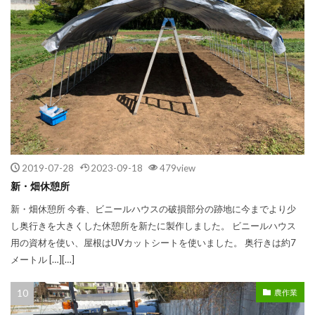
2019-07-28
2023-09-18
479view
新・畑休憩所
新・畑休憩所 今春、ビニールハウスの破損部分の跡地に今までより少
し奥行きを大きくした休憩所を新たに製作しました。 ビニールハウス
用の資材を使い、屋根はUVカットシートを使いました。 奥行きは約7
メートル […][…]
農作業