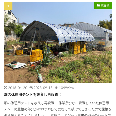
農作業
2018-04-20
2023-09-18
1049view
畑の休憩用テントを改良し再設置！
畑の休憩用テントを改良し再設置！ 作業所ひなに設置していた休憩用
テントの屋根の部分がボロボロぼろになって破けてしまったので屋根を
張り替えることにしました。 3年持つはずだった屋根の部分のシートで