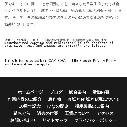
所です。 すぐに働くことが困難な方も、自立した日常生活または社会
生活ができるように、就労・生産活動、その他の活動の機会を提供しま
す。 そして、その知識及び能力の向上のために必要な訓練を便宜かつ
効果的に行います。
当サイトの内容、テキスト、画像等の無断転載・無断使用を固く禁じます。

Unauthorized copying and replication of the contents of 
this site, text and images are strictly prohibited.
This site is protected by reCAPTCHA and the Google
Privacy Policy
and
Terms of Service
apply.
ホームページ
ブログ
総合案内
活動内容
作業内容のご紹介
農作物
Ｎ班とＮ’班とＢ班について
10周年記念
ひなの歴史
授産製品のご案内
猫ちぐら
過去の作業
工賃について
アクセス
お問い合わせ
サイトマップ
プライバシーポリシー