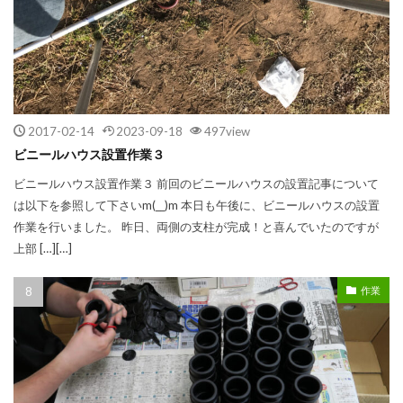
2017-02-14
2023-09-18
497view
ビニールハウス設置作業３
ビニールハウス設置作業３ 前回のビニールハウスの設置記事について
は以下を参照して下さいm(__)m 本日も午後に、ビニールハウスの設置
作業を行いました。 昨日、両側の支柱が完成！と喜んでいたのですが
上部 […][…]
作業