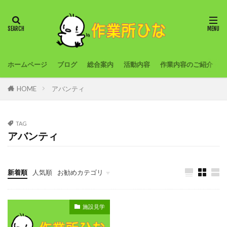
ホームページ
ブログ
総合案内
活動内容
作業内容のご紹介
HOME
アバンティ
TAG
アバンティ
新着順
人気順
お勧めカテゴリ
旅行
農作業
創作活動
外出プログラム
施設見学