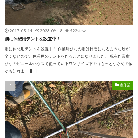
2017-05-14
2023-09-18
522view
畑に休憩用テントを設置中！
畑に休憩用テントを設置中！ 作業所ひなの畑は日陰になるような所が
全くないので、休憩用のテントを作ることになりました。 現在作業所
ひなのビニールハウスで使っているワンサイズ下の（もっと小さめの物
かも知れま […][…]
農作業