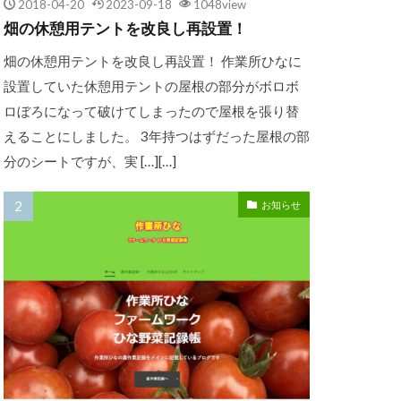
2018-04-20
2023-09-18
1048view
畑の休憩用テントを改良し再設置！
畑の休憩用テントを改良し再設置！ 作業所ひなに
設置していた休憩用テントの屋根の部分がボロボ
ロぼろになって破けてしまったので屋根を張り替
えることにしました。 3年持つはずだった屋根の部
分のシートですが、実 […][…]
お知らせ