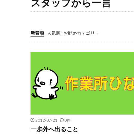
スタッフから一言
新着順
人気順
お勧めカテゴリ
旅行
農作業
創作活動
外出プログラム
2012-07-21
0件
一歩外へ出ること