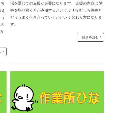
活を通じての支援が必要になります。 支援の内容は 障
に考
害を取り除くとか克服するというよりも むしろ障害と
考え
どううまく付き合っていくかという 関わり方になりま
りつ
す。
るの
み
続きを読む
む