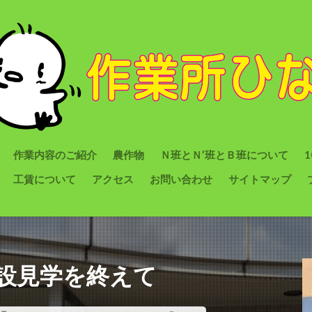
作業内容のご紹介
農作物
Ｎ班とＮ’班とＢ班について
工賃について
アクセス
お問い合わせ
サイトマップ
設見学を終えて