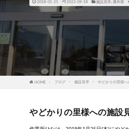
2018-01-25
2023-09-18
施設見学
,
農作業
ブログ
施設見学
やどかりの里様へ
HOME
やどかりの里様への施設
作業所ひなは、2018年1月25日(木)に