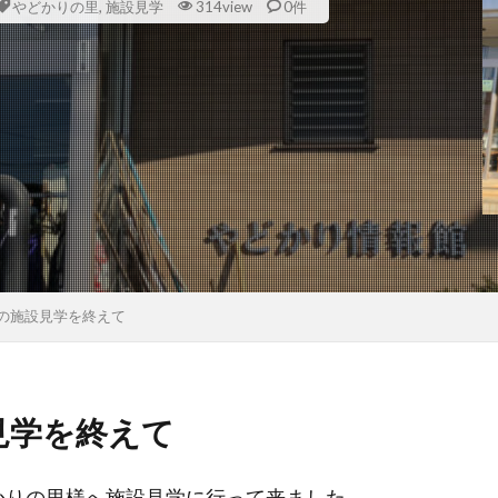
やどかりの里
,
施設見学
314view
0件
の施設見学を終えて
見学を終えて
やどかりの里様へ施設見学に行って来ました。