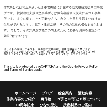
作業所ひなは埼玉県さいたま市岩槻区に所在する就労継続支援Ｂ型事業
所です。 就労継続支援Ｂ型事業所とは障害者総合支援法に基づく事業
所です。 すぐに働くことが困難な方も、自立した日常生活または社会
生活ができるように、就労・生産活動、その他の活動の機会を提供しま
す。 そして、その知識及び能力の向上のために必要な訓練を便宜かつ
効果的に行います。
当サイトの内容、テキスト、画像等の無断転載・無断使用を固く禁じます。

Unauthorized copying and replication of the contents of 
this site, text and images are strictly prohibited.
This site is protected by reCAPTCHA and the Google
Privacy Policy
and
Terms of Service
apply.
ホームページ
ブログ
総合案内
活動内容
作業内容のご紹介
農作物
Ｎ班とＮ’班とＢ班について
10周年記念
ひなの歴史
授産製品のご案内