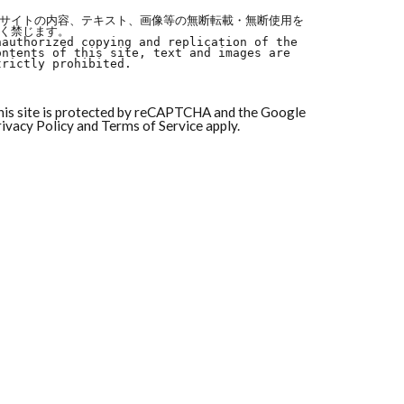
サイトの内容、テキスト、画像等の無断転載・無断使用を
く禁じます。

nauthorized copying and replication of the 
ontents of this site, text and images are 
trictly prohibited.
his site is protected by reCAPTCHA and the Google
ivacy Policy
and
Terms of Service
apply.