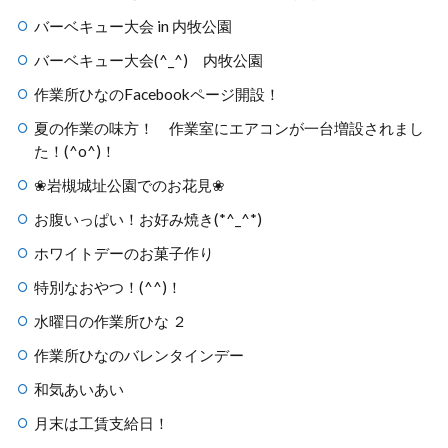
バーベキュー大会 in 内牧公園
バーベキュー大会(^_^) 内牧公園
作業所ひなのFacebookページ開設！
夏の作業の味方！ 作業室にエアコンが一台増設されまし
た！(^o^)！
❀岩槻城址公園でのお花見❀
お腹いっぱい！お好み焼き(*^_^*)
ホワイトデーのお菓子作り
特別なおやつ！(^^)！
水曜日の作業所ひな ２
作業所ひなのバレンタインデー
和気あいあい
月末は工賃支給日！